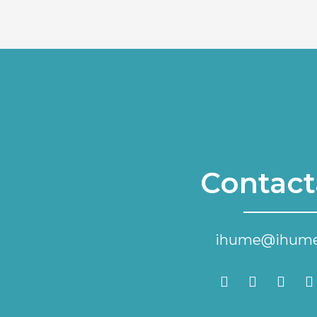
Contact
ihume@ihume